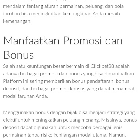
mendalam tentang aturan permainan, peluang, dan pola
taruhan bisa meningkatkan kemungkinan Anda meraih
kemenangan.
Manfaatkan Promosi dan
Bonus
Salah satu keuntungan besar bermain di Clickbet88 adalah
adanya berbagai promosi dan bonus yang bisa dimanfaatkan.
Platform ini sering memberikan bonus pendaftaran, bonus
deposit, dan berbagai promosi khusus yang dapat menambah
modal taruhan Anda.
Menggunakan bonus dengan bijak bisa menjadi strategi yang
efektif untuk meningkatkan peluang menang. Misalnya, bonus
deposit dapat digunakan untuk mencoba berbagai jenis
permainan tanpa risiko kehilangan modal utama. Namun,