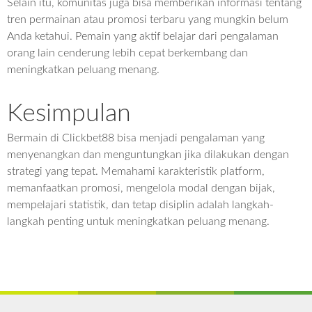
Selain itu, komunitas juga bisa memberikan informasi tentang
tren permainan atau promosi terbaru yang mungkin belum
Anda ketahui. Pemain yang aktif belajar dari pengalaman
orang lain cenderung lebih cepat berkembang dan
meningkatkan peluang menang.
Kesimpulan
Bermain di Clickbet88 bisa menjadi pengalaman yang
menyenangkan dan menguntungkan jika dilakukan dengan
strategi yang tepat. Memahami karakteristik platform,
memanfaatkan promosi, mengelola modal dengan bijak,
mempelajari statistik, dan tetap disiplin adalah langkah-
langkah penting untuk meningkatkan peluang menang.