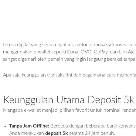
Di era digital yang serba cepat ini, metode transaksi konvensi
menggunakan e-wallet seperti Dana, OVO, GoPay, dan LinkAja
sangat digemari oleh pemain yang ingin langsung beraksi tanpa 
Apa saja keunggulan transaksi ini dan bagaimana cara memanfa
Keunggulan Utama Deposit 5k 
Mengapa e-wallet menjadi pilihan favorit untuk nominal renda
Tanpa Jam Offline:
Berbeda dengan beberapa bank konvensio
Anda melakukan
deposit 5k
selama 24 jam penuh.