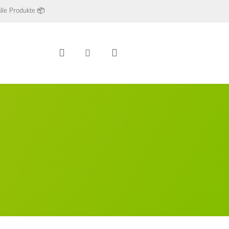
lle Produkte 📦