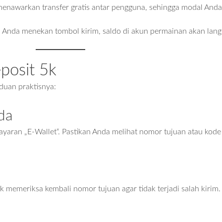
menawarkan transfer gratis antar pengguna, sehingga modal Anda
u Anda menekan tombol kirim, saldo di akun permainan akan lang
posit 5k
duan praktisnya:
da
bayaran „E-Wallet“. Pastikan Anda melihat nomor tujuan atau kod
 memeriksa kembali nomor tujuan agar tidak terjadi salah kirim.