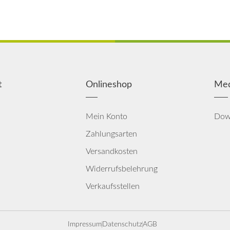
t
Onlineshop
Med
Mein Konto
Dow
Zahlungsarten
Versandkosten
Widerrufsbelehrung
Verkaufsstellen
Impressum
Datenschutz
AGB