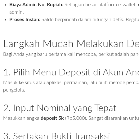
Biaya Admin Nol Rupiah:
Sebagian besar platform e-wallet 
admin.
Proses Instan:
Saldo berpindah dalam hitungan detik. Begit
Langkah Mudah Melakukan De
Bagi Anda yang baru pertama kali mencoba, berikut adalah pan
1. Pilih Menu Deposit di Akun An
Masuk ke situs atau aplikasi permainan, lalu pilih metode pem
pengelola.
2. Input Nominal yang Tepat
Masukkan angka
deposit 5k
(Rp5.000). Sangat disarankan untuk
3. Sertakan Bukti Transaksi