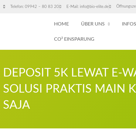
Zum
Öffnungszei
Telefon: 09942 – 80 83 20
E-Mail: info@bio-elite.de
Inhalt
springen
HOME
ÜBER UNS
INFO
CO² EINSPARUNG
DEPOSIT 5K LEWAT E-W
SOLUSI PRAKTIS MAIN 
SAJA