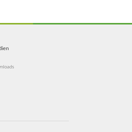
ien
nloads