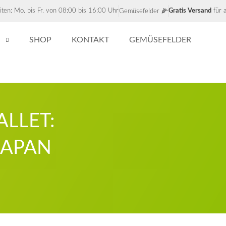
ten: Mo. bis Fr. von 08:00 bis 16:00 Uhr
Gratis Versand
für a
Gemüsefelder 🌽
S
SHOP
KONTAKT
GEMÜSEFELDER
ALLET:
KAPAN