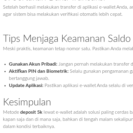
Setelah berhasil melakukan transfer di aplikasi e-wallet Anda, a
agar sistem bisa melakukan verifikasi otomatis lebih cepat.
Tips Menjaga Keamanan Saldo 
Meski praktis, keamanan tetap nomor satu. Pastikan Anda melak
Gunakan Akun Pribadi:
Jangan pernah melakukan transfer dar
Aktifkan PIN dan Biometrik:
Selalu gunakan pengamanan gan
bertanggung jawab.
Update Aplikasi:
Pastikan aplikasi e-wallet Anda selalu di 
Kesimpulan
Metode
deposit 5k
lewat e-wallet adalah solusi paling cerdas
kapan saja dan di mana saja, bahkan di tengah malam sekalipu
dalam kondisi terbaiknya.