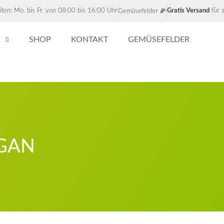
ten: Mo. bis Fr. von 08:00 bis 16:00 Uhr
Gratis Versand
für a
Gemüsefelder 🌽
S
SHOP
KONTAKT
GEMÜSEFELDER
GAN