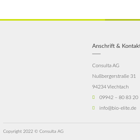
Anschrift & Kontak
Consulta AG
Nußbergerstraße 31
94234 Viechtach
09942 – 80 83 20
info@bio-elite.de
Copyright 2022 © Consulta AG