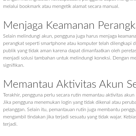
melalui bookmark atau mengetik alamat secara manual.
Menjaga Keamanan Perangkat
Selain melindungi akun, pengguna juga harus menjaga keama
perangkat seperti smartphone atau komputer telah dilengkapi d
publik yang tidak aman karena dapat dimanfaatkan oleh peret
menjadi solusi tambahan untuk melindungi koneksi. Dengan me
signifikan.
Memantau Aktivitas Akun Se
Terakhir, pengguna perlu secara rutin memantau aktivitas akun
Jika pengguna menemukan login yang tidak dikenal atau perub
pelanggan. Selain itu, pemantauan rutin juga membantu peng
mengambil tindakan jika terjadi sesuatu yang tidak wajar. Kebi
terjadi.