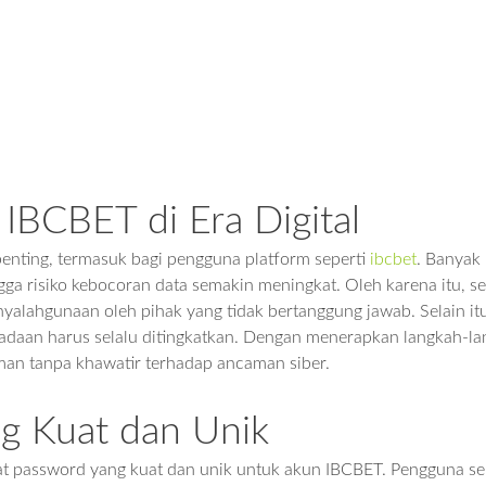
BCBET di Era Digital
 penting, termasuk bagi pengguna platform seperti
ibcbet
. Banyak
ngga risiko kebocoran data semakin meningkat. Oleh karena itu,
nyalahgunaan oleh pihak yang tidak bertanggung jawab. Selain it
daan harus selalu ditingkatkan. Dengan menerapkan langkah-la
an tanpa khawatir terhadap ancaman siber.
g Kuat dan Unik
at password yang kuat dan unik untuk akun IBCBET. Pengguna s