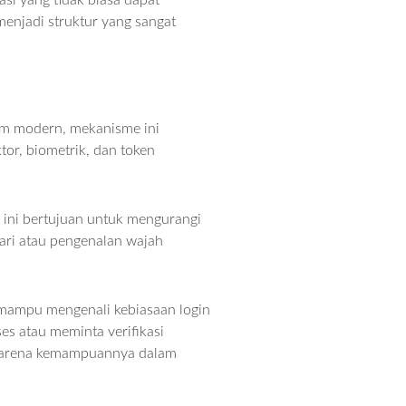
si yang tidak biasa dapat
menjadi struktur yang sangat
tem modern, mekanisme ini
or, biometrik, dan token
l ini bertujuan untuk mengurangi
 jari atau pengenalan wajah
 mampu mengenali kebiasaan login
es atau meminta verifikasi
l karena kemampuannya dalam