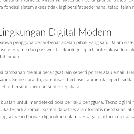
sarkan konteks. Misalnya, akses dari perangkat baru atau loka
fondasi sistem akses tidak lagi bersifat sederhana, tetapi telah 
Lingkungan Digital Modern
n bahwa pengguna benar-benar adalah pihak yang sah. Dalam sis
i username dan password. Teknologi seperti autentikasi dua fakt
ebih aman.
si tambahan melalui perangkat lain seperti ponsel atau email. Ha
andi. Sementara itu, autentikasi berbasis biometrik seperti sidik
but bersifat unik dan sulit direplikasi.
 buatan untuk mendeteksi pola perilaku pengguna. Teknologi ini
ka terjadi anomali, sistem dapat secara otomatis membatasi aks
, yang semakin banyak digunakan dalam berbagai platform digita