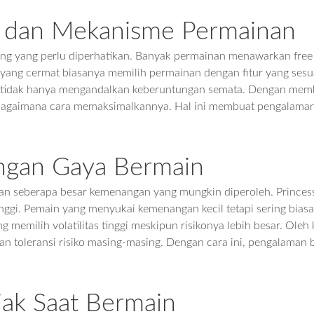
s dan Mekanisme Permainan
ting yang perlu diperhatikan. Banyak permainan menawarkan free s
ng cermat biasanya memilih permainan dengan fitur yang sesuai
r tidak hanya mengandalkan keberuntungan semata. Dengan memb
 bagaimana cara memaksimalkannya. Hal ini membuat pengalaman
engan Gaya Bermain
dan seberapa besar kemenangan yang mungkin diperoleh. Princess
 tinggi. Pemain yang menyukai kemenangan kecil tetapi sering biasa
emilih volatilitas tinggi meskipun risikonya lebih besar. Oleh 
 toleransi risiko masing-masing. Dengan cara ini, pengalaman 
ak Saat Bermain