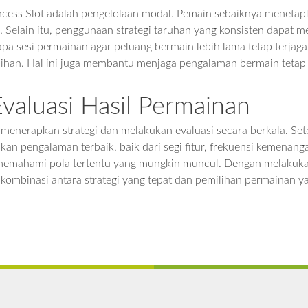
ncess Slot adalah pengelolaan modal. Pemain sebaiknya meneta
. Selain itu, penggunaan strategi taruhan yang konsisten dapat 
a sesi permainan agar peluang bermain lebih lama tetap terjag
ihan. Hal ini juga membantu menjaga pengalaman bermain tetap po
valuasi Hasil Permainan
lu menerapkan strategi dan melakukan evaluasi secara berkala. S
 pengalaman terbaik, baik dari segi fitur, frekuensi kemena
 memahami pola tertentu yang mungkin muncul. Dengan melakuka
, kombinasi antara strategi yang tepat dan pemilihan permainan 