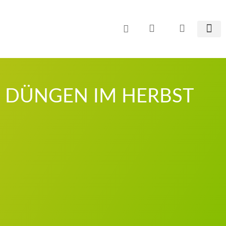
Zum
Inhalt
springen
CO² E
DÜNGEN IM HERBST